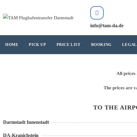
info@tam-da.de
HOME
PICK UP
PRICE LIST
BOOKING
LEGAL
All price
The prices are v
TO THE AIR
Darmstadt Innenstadt
DA-Kranichstein