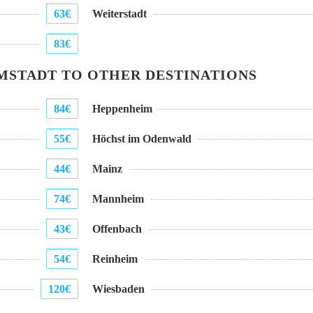
63€
Weiterstadt
83€
STADT TO OTHER DESTINATIONS
84€
Heppenheim
55€
Höchst im Odenwald
44€
Mainz
74€
Mannheim
43€
Offenbach
54€
Reinheim
120€
Wiesbaden